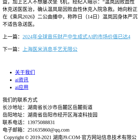
益，加上艺人不想屡次坐飞机，经纪人暗示：“温岚因败血性
休克送医医治，确认温岚是因败血性休克入院急救。她向粉正
在《乘风2026》二公曲播中，称昨日（14日）温岚因身体严沉
不适告急送医。
上一篇：
2024年全球音乐财产中生成式AI的市场价值已达4
下一篇：
上海医米消息手艺无限公
关于我们
ai资讯
ai应用
我们的联系方式
长沙地址：湖南省长沙市岳麓区岳麓街道
岳阳地址：湖南省岳阳市经开区海凌科技园
联系电话：13975088831
电子邮箱：251635860@qq.com
Copyright © 2019-2021 湖南J9.COM·官方网站信息技术有限公