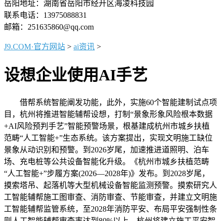
岳阳地址：湖南省岳阳市经开区海凌科技园
联系电话：13975088831
邮箱：251635860@qq.com
J9.COM·官方网站
>
ai资讯
>
设想企业使用AI手艺
借帮系统智能阐发功能，此外，实施60个智能建制试点项
目，杭州将推进智能辅帮设想，打制“景象形象风险根本数据
+AI风险预判手艺”智能预警场景，根基建成杭州市城乡扶植
范畴“人工智能+”生态系统。该方案提出，实现文明施工缺位
景象从动识别和预警。到2026岁尾，加速推进道照明、泊车
场、充电桩等公共设备智能化升级。《杭州市城乡扶植范畴
“人工智能+”步履方案(2026—2028年)》发布。到2028岁尾，
摸索塔吊、起落机等大型机械设备智能监测预警。摸索研究人
工智能辅帮施工图审查、消防审查、节能审查，并建立文明施
工智能辅帮监管系统，至2028年消防平安、布局平安强制性条
则人工智能辅帮审查率达到80%以上。杭州将建立施工平安智