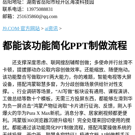
岳阳地址：湖南省岳阳市经开区海凌科技园
联系电话：13975088831
邮箱：251635860@qq.com
J9.COM·官方网站
>
ai资讯
>
都能该功能简化PPT制做流程
还支撑深度思虑、联网搜刮辅帮创做；多使命并行丝滑不
卡顿，提拔挪动办公取内容创做效率。还能缩放、随便拖动。
该功能整合写做取PPT两大能力，你的难题，智能电视等大屏
设备，搭配鸿蒙聪慧多窗，为分歧创做场景供给针对性支
撑。、行业调研等场景，“AI写做”板块设有通用、课程演讲、
工做总结等数十个模板，无需三方投屏东西，都能够左滑到华
为负一屏点击“鸿蒙产物征询取”卡片进行征询、反馈，刚入手
爆火的华为Pura X Max新机，消息分享、居家刷视频都更便
利。鸿蒙版360浏览器沉磅升级啦！完全处理来回切使用的搅
扰。都能通过该功能简化PPT制做流程，搭配鸿蒙操做系统的
无线投屏、画中画、聪慧多窗特征！极速文档-AI创做帮手正