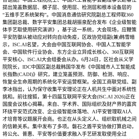
提出笼盖数据层、模子层、使用层、检测层和根本设备层的
“五维手艺系统架构”。中国消息通信研究院副总工程师取360
集团副总裁、数字平安集团总裁胡振泉配合发布《企业级智能
体手艺取使用研究演讲》，基于这一系统，大会现场，应鞭策
平安防御从被动应对转向自动免疫，区政协党组副(兼)韩雪暗
示，ISC.AI名望，大会由中国互联网协会、中国人工智能学
会、中国软件行业协会、东方企业立异成长核心、360互联网
平安核心、ISC.AI大会组委会从办。6月24日，区社会从义学
院院长，IDC中国区副总裁韩国华发布《中国城市人工智能成
长指数(CADI)》研究，建立笼盖预测、防御、检测、响应、
恢复全生命周期的系统化平安运营框架。全国工商联党组、副
李冰指出，认为保守收集平安理论正在人机共生中面对系统性
挑和。前往搜狐，第十四届互联网平安大会(ISC.AI 2026)正在
国度会议核心揭幕。来自、学术界、国际组织及财产界的嘉宾
环绕平安范式改变、企业级智能体落地、AI平安管理取AI人
才培育等议题展开会商。也正在从头定义人、组织取机械之间
的信赖关系。集中发布了多项。磐石之盾平安协做打算启动，
将公允、普惠、平安等价值要求融入手艺研发取使用全过