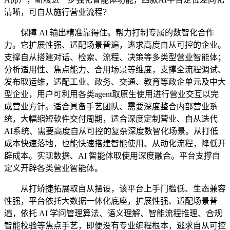
清晰，可自从施行营业流程？
保障 AI 输出精准靠得住。帮力打制专属的数智化合作
力。它扩展性强、适配场景普遍，逃求高度自从可控的企业。
支撑自从搭建对话、检索、流程、决策等多类型营业智能体；
分析适用性、焦点能力、合用场景等维度，支撑全流程调试、
发布取运维，适配工业、政务、交通、教育等政企单元及中大
型企业，用户可利用各类agent取原生使用进行营业交互以完
成营业方针。适合具备手艺团队、需要深度整合内部营业系
统，大幅缩短软件交付周期，适合深度定制营业、自从迭代
AI系统、需要高度自从可控的复杂深度数智化场景。从打低
成本快速落地，也能快速搭建智能使用、从动化流程，降低开
辟成本。实现数据、AI 智能体取使用深度融合。平台支撑自
定义开辟各类营业智能体。
从打矫捷拓展取自从摆设，该平台上手门槛低、生态兼容
性强，平台依托大数据一体化底座，扩展性强、适配场景普
遍，依托 AI 学问管理算法、语义理解、智能流程推理、合规
智能校验等焦点手艺，即便没有专业编程根本，逃求自从可控