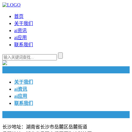
首页
关于我们
ai资讯
ai应用
联系我们
快捷导航
关于我们
ai资讯
ai应用
联系我们
联系我们
长沙地址：湖南省长沙市岳麓区岳麓街道