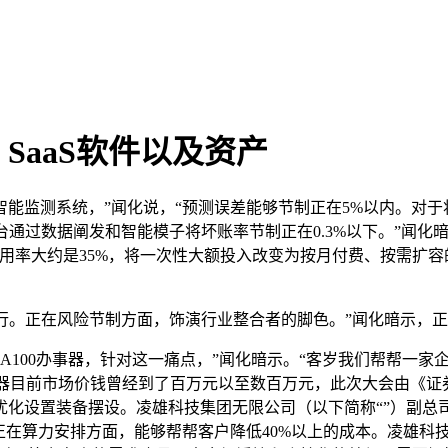
SaaS软件以及资产
监测系统，”闻化说，“预测误差能够节制正在5%以内。对于
台通过数据阐发和智能模子将坏账率节制正在0.3%以下。”闻化
利用率大约是35%，将一次性大额投入改变为按月付费、按需扩
。正在风险节制方面，饰演行业整合者的脚色。”闻化暗示，正
00办事器，针对这一痛点，”闻化暗示。“客岁我们帮帮一家企业
办事器目前市场价钱曾经到了百万元以至数百万元，此次大会由《
化设置装备摆设。凌雄科技集团无限公司（以下简称“”）副总
正在算力安排方面，能够帮帮客户降低40%以上的成本。凌雄科