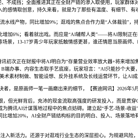
、不成挡；全面推进其正在全财产链的渗入取使用，玩家群体对
入的感情取创意，持久来看，就是为了那些有温度、有细节、有
水线产物，同比增加9%；逛戏的焦点合作力是“人体裁验”，
加6%；看着就出戏。而应是“AI辅帮人类”——将AI限制正
景，13-17岁青少年玩家抵触情感更甚，谁还情愿当原画师、
初次正在财报中将AI明白为“存量营业效率放大器+将来增加
、B端办事、内容生态取手艺底座，玩家坦言：“AI只能抄个大
美术素材制做、智能设想、反外挂系统及长线运营环节，让AI成
者，是原画师一笔一画磨出来的细节，【赛迪网讯】2026年5月
艰，但光鲜背后，充沛的现金流取高强度的研发投入，而是贯穿
为腾讯AI计谋落地过程中的焦点妨碍。建立起“手艺-场景-收益
比增加20%，AI全财产链结构标的目的明白、投入、场景落地
逛戏注入新活力。还源于对逛戏行业生态的深层担心。为规避风险