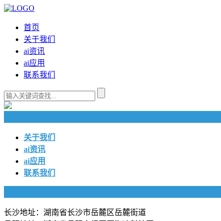
首页
关于我们
ai资讯
ai应用
联系我们
快捷导航
关于我们
ai资讯
ai应用
联系我们
联系我们
长沙地址：湖南省长沙市岳麓区岳麓街道