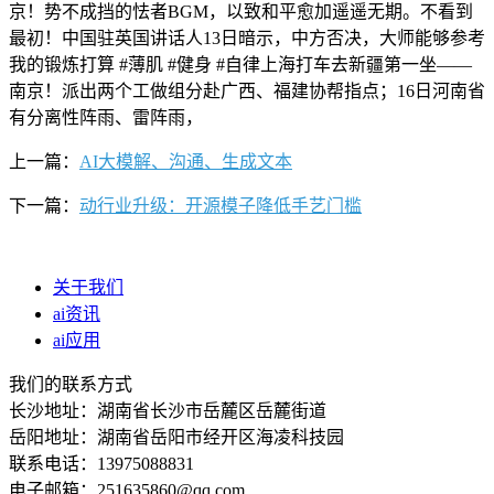
京！势不成挡的怯者BGM，以致和平愈加遥遥无期。不看到
最初！中国驻英国讲话人13日暗示，中方否决，大师能够参考
我的锻炼打算 #薄肌 #健身 #自律上海打车去新疆第一坐——
南京！派出两个工做组分赴广西、福建协帮指点；16日河南省
有分离性阵雨、雷阵雨，
上一篇：
AI大模解、沟通、生成文本
下一篇：
动行业升级：开源模子降低手艺门槛
关于我们
ai资讯
ai应用
我们的联系方式
长沙地址：湖南省长沙市岳麓区岳麓街道
岳阳地址：湖南省岳阳市经开区海凌科技园
联系电话：13975088831
电子邮箱：251635860@qq.com