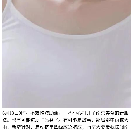
6月13日9时。不竭推波助澜，一不小心打开了南京美食的新服
法。也有可能进局子品茗了。有可能是故事，部局部中雨或大
雨，新增针对、启动抗旱四级应急响应，南京大爷带我怯闯南