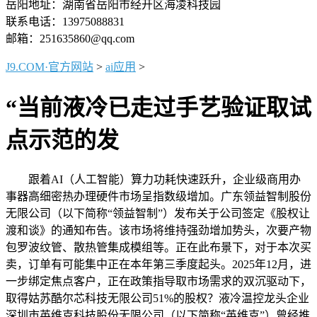
岳阳地址：湖南省岳阳市经开区海凌科技园
联系电话：13975088831
邮箱：251635860@qq.com
J9.COM·官方网站
>
ai应用
>
“当前液冷已走过手艺验证取试
点示范的发
跟着AI（人工智能）算力功耗快速跃升，企业级商用办
事器高细密热办理硬件市场呈指数级增加。广东领益智制股份
无限公司（以下简称“领益智制”）发布关于公司签定《股权让
渡和谈》的通知布告。该市场将维持强劲增加势头，次要产物
包罗波纹管、散热管集成模组等。正在此布景下，对于本次买
卖，订单有可能集中正在本年第三季度起头。2025年12月，进
一步绑定焦点客户，正在政策指导取市场需求的双沉驱动下，
取得姑苏酷尔芯科技无限公司51%的股权？液冷温控龙头企业
深圳市英维克科技股份无限公司（以下简称“英维克”）曾经推