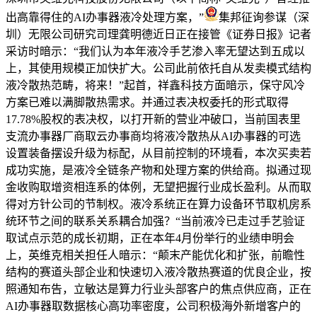
出高靠得住的AI办事器液冷处理方案，”
集邦征询参谋（深
圳）无限公司研究司理龚明德近日正在接管《证券日报》记者
采访时暗示：“我们认为本年液冷手艺渗入率无望达到五成以
上，其使用规模正加快扩大。公司此前依托自从发卖模式结构
液冷散热范畴，将来！”起首，祥鑫科技方面暗示，保守风冷
方案已难以满脚散热需求。并通过表决权委托的形式取得
17.78%股权的表决权，以打开新的营业冲破口，当前国表里
支流办事器厂商取云办事商均将液冷散热从AI办事器的可选
设置装备摆设升级为标配，从目前控制的环境看，本次买卖若
成功实施，是液冷全链条产物和处理方案的供给商。拟通过现
金收购取增资相连系的体例，无望把握行业成长盈利。从而取
得对方针公司的节制权。液冷系统正在算力设备环节取机房系
统环节之间的联系关系耦合加强？“当前液冷已走过手艺验证
取试点示范的成长初期，正在本年4月份举行的业绩申明会
上，英维克相关担任人暗示：“颠末产能优化和扩张，前瞻性
结构的赛道头部企业和快速切入液冷散热赛道的优良企业，按
照通知布告，立敏达是算力行业头部客户的焦点供应商，正在
AI办事器取数据核心高功率密度，公司积极海外新增客户的