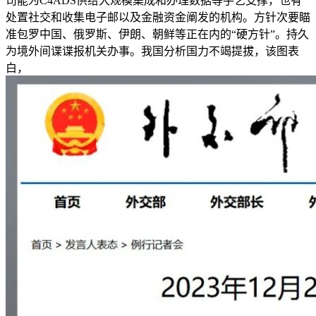
司能为C4ADS供给大规模集成和办理数据等手艺支撑，也有
处置社交和收集电子邮以及金融资金阐发的机构。方针次要瞄
准包罗中国、俄罗斯、伊朗、朝鲜等正在内的“硬方针”。持久
为境外间谍谍报机关办事。我国分析国力不竭提拔，该图表
白，