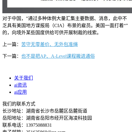
对于中国，”通过多种体例大量汇集主要数据、消息，此中不
乏具有美国地方谍报局（CIA）布景的雇员。美国一面打着“”
的，向境外某些国度供给可供开展制裁的线索。
上一篇：
苦守无零差价、无外包准绳
下一篇：
也不是把AP、A-Level课程搬进通俗
关于我们
ai资讯
ai应用
我们的联系方式
长沙地址：湖南省长沙市岳麓区岳麓街道
岳阳地址：湖南省岳阳市经开区海凌科技园
联系电话：13975088831