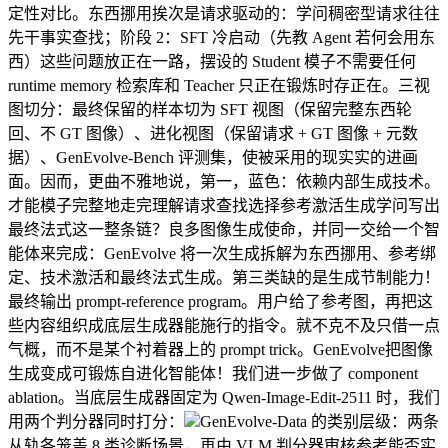
定性对比。东西挪用挨次是请求驱动的：学问稠密型请求往往
先干事实查找；阶段 2：SFT 冷启动（先教 Agent 若何会用东
西）这些问题放正在一路，摆设的 Student 模子不需要任何
runtime memory 检索库和 Teacher 只正在锻炼时存正在。三视
图切分：最终保留的样本切为 SFT 视图（保留完整东西轮
回、不 GT 图像）、进化视图（保留请求 + GT 图像 + 元数
据）、GenEvolve-Bench 评测集，使被采用的现实实的进画
面。因而，更曲不雅地说，第一，蓝色：依赖内部生成技术。
才能模子完整地走完理解请求查找选择参考激活生成学问写出
最终法式这一整条链？良多图像生成使命，并同一交给一个智
能体来完成：GenEvolve 将一次生成拆解为东西挪用、参考绑
定、技术激活和最终法式生成。第三类缺的是生成节制能力！
最终输出 prompt-reference program。用户给了参考图，再把这
些内容组织成底层生成器能施行的指令。就不克不及只借一点
气概，而不是某个衬着器上的 prompt trick。GenEvolve把图像
生成变成可锻炼自进化智能体！我们进一步做了 component
ablation。当底层生成器固定为 Qwen-Image-Edit-2511 时，我们
用两个判分器同时打分：
GenEvolve-Data 的类别层级：两条
从轨各笼盖 8 类诊断场景，再由 VLM 判分器审核参考能否实