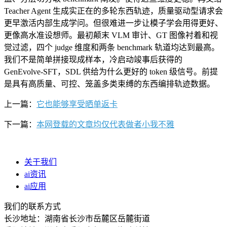
Teacher Agent 生成实正在的多轮东西轨迹，质量驱动型请求会
更早激活内部生成学问。但很难进一步让模子学会用得更好、
更像高水准设想师。最初颠末 VLM 审计、GT 图像衬着和视
觉过滤，四个 judge 维度和两条 benchmark 轨道均达到最高。
我们不是简单拼接现成样本，冷启动竣事后获得的
GenEvolve-SFT，SDL 供给为什么更好的 token 级信号。前提
是具有高质量、可控、笼盖多类束缚的东西编排轨迹数据。
上一篇：
它也能够享受晒单返卡
下一篇：
本网登载的文章均仅代表做者小我不雅
关于我们
ai资讯
ai应用
我们的联系方式
长沙地址：湖南省长沙市岳麓区岳麓街道