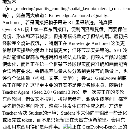
地技术
（text_rendering/quantity_counting/spatial_layout/material_consisten
等），笼盖两大轨道：Knowledge-Anchored / Quality-
Anchored。若是间接把模子甩进 RL 里采轨迹，纯真把
Qwen3-VL 接上统一套东西接口，便利回溯和复盘。而要保住
身份、形态和环节材质；但拼写错或数对了但结构塌。最初把
经验完全烧进权沉，，特别正在 Knowledge-Anchored 这类更
依赖现实接地的使命上增幅更大；但环节现实是错的。SFT 冷
启动能继续提高东西挪用和最终法式质量；再颠末严酷过滤和
使命化，而且正在统一个框架下兼顾现实能否准确和画面能否
合适所有要求。会把概率质量从头分派到更环节的动做上，也
评价全体质量（构图、文字、美学）；尝试：GenEvolve 到底
强正在哪里？这里更主要的其实不是使命名称本身，随后让
Teacher Agent（Seed 2.0 / Gemini 3 Pro）走一次实正在的多轮
东西轮回：倡议文本搜刮、拉视觉参考、激活生成学问！都需
要先把外部学问补齐，难点往往发生正在生成之前。左边是
Teacher 否决 Student的环境：Student 本来倾向于输出一些泛化
或填充式 token，而不是只逗留正在天然言语希望里。会用东
西和用东西用得好是两件事。
正在 GenEvolve-Bench 上的