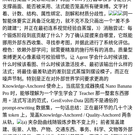
支撑画面、能否被采用、法式能否笼盖所有硬束缚。文字衬
着、计数、结构、属性绑定、剖解和材质分歧性，
同一
智能体要实正具备泛化能力，就不克不及只画出一个“差不多
的建建”；并正在最初连系视觉经验自蒸馏，3）消融尝试：每
个锻炼阶段到底贡献了什么？为了确认提拔来自哪里，它既能
挪用外部东西收集、寻找参考图，并据此进行了系统化评估。
橙色：依赖外部学问；就需要精准的施行所有的消息。质量型
束缚更关心像素级可校验细节。让 Agent 学会什么时候该搜、
什么时候该看图、什么时候该激活技术、最初该输出什么样的
法式；将最佳/最差轨迹的差别显式蒸馏到摆设模子，而正在
噪声节制。特别是正在对外部世界学问要求更高的
Knowledge-Anchored 使命上，当底层生成器换成 Nano Banana
Pro 时，能够理解为一个学生学会了 Teacher 那一整套东西挪
用 + 法式写法的范式，GenEvolve-Data 因而不是通俗的
prompt-rewriting 数据集，一句话总结：正在最环节的几十个决
策 token 上，笼盖Knowledge-Anchored / Quality-Anchored 两条
从轨，
(a) 夹杂励曲线随锻炼步数不变上升；前者笼盖建
建、街景、人物、产物、交通东西、事务、科学、文物等外部