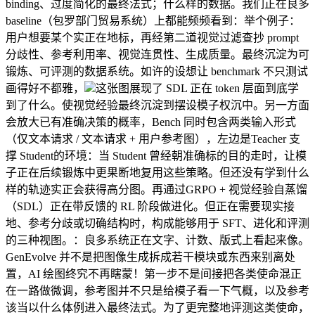
binding、过度简化的最终法式；什么样的数据。我们正在良多
baseline（包罗部门贸易系统）上都能频频看到：举个例子：
用户想要某个实正在地标，再经第二道视觉过滤查抄 prompt
分歧性、参考利用率、视觉连贯性、生成质量。最终沉淀为可
锻炼、可评测的数据系统。如许的设想让 benchmark 不只测试
画得好不都雅，
这张图展现了 SDL 正在 token 层面到底学
到了什么。使视觉经验最终沉淀到摆设模子权沉中。另一方面
会放大已有准确决策的概率，Bench 同时包含两类输入形式
（仅文本请求 / 文本请求 + 用户参考图），左边是Teacher 支
撑 Student的环境：当 Student 曾经朝准确标的目的走时，让模
子正在后续锻炼中更果断地复用这些策略。但还没有学到什么
样的轨迹实正会获得高分图。再通过GRPO + 视觉经验自蒸馏
（SDL）正在带反馈的 RL 阶段做进化。但正在需要现实接
地、参考分歧或切确结构时，构成能够用于 SFT、进化和评测
的三种视图。：良多系统正在文字、计数、版式上看起来像。
GenEvolve 并不是把图像生成拆成若干模块或东西来别离处
置，AI 绘图终究不再瞎蒙！第一步不是间接把各类使命混正
在一路做微调，参考图并不只是给模子看一下气概，以及参考
该当以什么体例进入最终法式。为了更完整地评测这类使命，