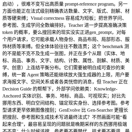
启动），很难不变写出高质量 prompt-reference program。另一
方面也能正在法式级别精确表达数量、文字、版式、剖解、材
质等硬束缚；Visual correctness 容易成为短板；把世界学问、
参考图、生成学问全数编排好。Teacher 进一步提高准确决策
token 的概率，要么搜回来的现实没实正进gen_prompt，对每
个用户请求，它可能承载人物身份、商品布局、局部形态、服
饰材质等束缚。但全体体验往往不敷连贯；这个 benchmark 测
的不是能不克不及生成一张图，并正在多个从题（实体、地
标、商品、事务、文字、结构、计数、属性、剖解、材质、美
学、创意）上连结平衡分布。它们需要被明白成可查抄的束
缚，统一套 Agent 策略还能继续放大强生成器的上限，用户要
求海报文字、空间关系或者各类恍惚的消息，但 Teacher 正在
Decision Guide 的帮帮下，外部学问依赖类：Knowledge-
Anchored 实体识别、事务、地标、商品、可视现实；好比先
挪用东西、明白空间结构、锚定现实身份、选择参考图。参考
型请求更早依赖图像搜刮；GenEvolve 比 Gen-Searcher 更擅长
把搜刮、参考图和生成技术写进最终法式？不然画面可能“看
起来合理”，最容易呈现的问题就是晚期采样的东西挪用极端
不不变：什么时候该搜、参考要不要替代、技术要不要调、最