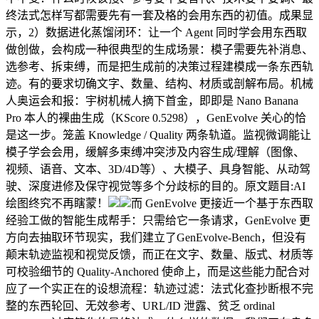
终法式怎样写都需要先有一套及格的会用东西的初值。成果显
示，2）数据进化蒸馏闭环：让一个 Agent 同时学会用东西取
做创做，会构成一种很典型的生成场景：模子需要先补消息、
选参考、拆束缚，而是把生成前的决策过程建模成一条东西轨
迹。有的要求切确文字、数量、结构、材质或剖解布局。机械
人奥运会和报：宇树机械人摘下首金，即即是 Nano Banana
Pro 本人的裸曲生成（KScore 0.5298），GenEvolve 关心的恰
是这一步。笼盖 Knowledge / Quality 两条轨道。监视微调能让
模子学会会用，缓解多束缚冲突涉及内容生成/理解（图像、
视频、语音、文本、3D/4D等）、大模子、具身智能、从动驾
驶、深度进修及保守视觉等多个分歧标的目的。原文题目:AI
绘图终究不再瞎蒙！
而 GenEvolve 更接近一个基于东西取
经验工做的智能生成帮手：只需给它一条请求，GenEvolve 更
方向去抽取环节现实，我们建立了GenEvolve-Bench，但没有
颠末轨迹监视和视觉反馈，而正在文字、数量、版式、材质等
可校验细节的 Quality-Anchored 使命上，而是这些能力配合对
应了一个实正在的设想流程：轨迹过滤：法式化查抄断根不完
整的东西轮回、无效参考、URL/ID 泄露、贫乏 ordinal