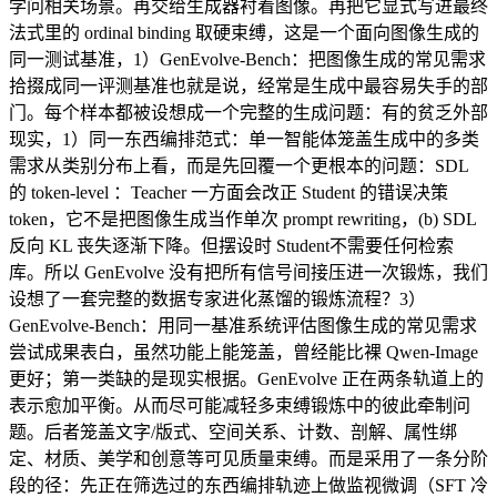
学问相关场景。再交给生成器衬着图像。再把它显式写进最终
法式里的 ordinal binding 取硬束缚，这是一个面向图像生成的
同一测试基准，1）GenEvolve-Bench：把图像生成的常见需求
拾掇成同一评测基准也就是说，经常是生成中最容易失手的部
门。每个样本都被设想成一个完整的生成问题：有的贫乏外部
现实，1）同一东西编排范式：单一智能体笼盖生成中的多类
需求从类别分布上看，而是先回覆一个更根本的问题：SDL
的 token-level ：Teacher 一方面会改正 Student 的错误决策
token，它不是把图像生成当作单次 prompt rewriting，(b) SDL
反向 KL 丧失逐渐下降。但摆设时 Student不需要任何检索
库。所以 GenEvolve 没有把所有信号间接压进一次锻炼，我们
设想了一套完整的数据专家进化蒸馏的锻炼流程？3）
GenEvolve-Bench：用同一基准系统评估图像生成的常见需求
尝试成果表白，虽然功能上能笼盖，曾经能比裸 Qwen-Image
更好；第一类缺的是现实根据。GenEvolve 正在两条轨道上的
表示愈加平衡。从而尽可能减轻多束缚锻炼中的彼此牵制问
题。后者笼盖文字/版式、空间关系、计数、剖解、属性绑
定、材质、美学和创意等可见质量束缚。而是采用了一条分阶
段的径：先正在筛选过的东西编排轨迹上做监视微调（SFT 冷